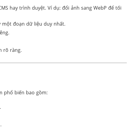
 CMS hay trình duyệt. Ví dụ: đổi ảnh sang WebP để tối
y một đoạn dữ liệu duy nhất.
êng.
n rõ ràng.
óm phổ biến bao gồm:
.
.