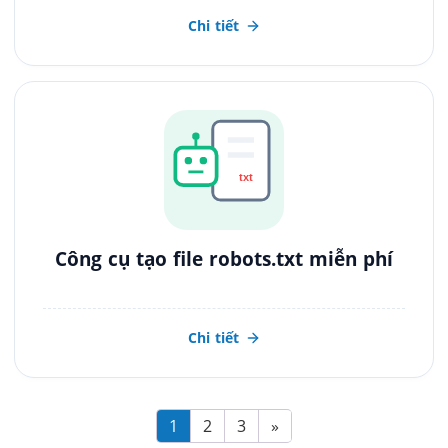
Chi tiết
txt
Công cụ tạo file robots.txt miễn phí
Chi tiết
Posts
1
2
3
»