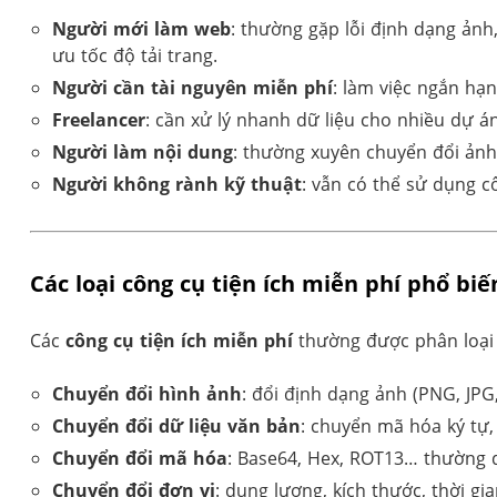
Người mới làm web
: thường gặp lỗi định dạng ảnh,
ưu tốc độ tải trang.
Người cần tài nguyên miễn phí
: làm việc ngắn hạ
Freelancer
: cần xử lý nhanh dữ liệu cho nhiều dự á
Người làm nội dung
: thường xuyên chuyển đổi ảnh,
Người không rành kỹ thuật
: vẫn có thể sử dụng c
Các loại công cụ tiện ích miễn phí phổ biế
Các
công cụ tiện ích miễn phí
thường được phân loại 
Chuyển đổi hình ảnh
: đổi định dạng ảnh (PNG, JPG
Chuyển đổi dữ liệu văn bản
: chuyển mã hóa ký tự, 
Chuyển đổi mã hóa
: Base64, Hex, ROT13… thường d
Chuyển đổi đơn vị
: dung lượng, kích thước, thời gi