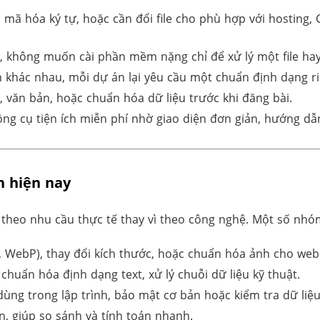
 mã hóa ký tự, hoặc cần đổi file cho phù hợp với hosting,
n, không muốn cài phần mềm nặng chỉ để xử lý một file ha
n khác nhau, mỗi dự án lại yêu cầu một chuẩn định dạng ri
 văn bản, hoặc chuẩn hóa dữ liệu trước khi đăng bài.
ông cụ tiện ích miễn phí nhờ giao diện đơn giản, hướng dẫ
n hiện nay
theo nhu cầu thực tế thay vì theo công nghệ. Một số nh
, WebP), thay đổi kích thước, hoặc chuẩn hóa ảnh cho web
chuẩn hóa định dạng text, xử lý chuỗi dữ liệu kỹ thuật.
ùng trong lập trình, bảo mật cơ bản hoặc kiểm tra dữ liệu
an, giúp so sánh và tính toán nhanh.