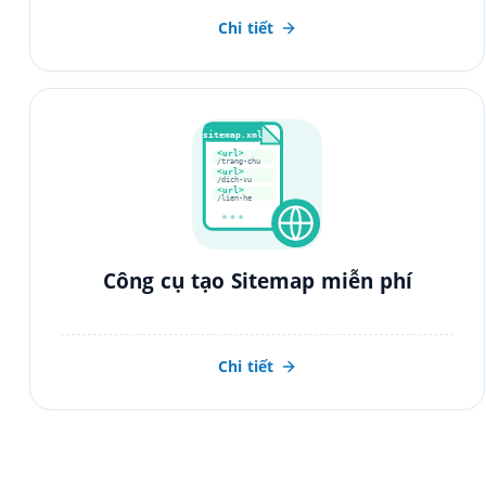
Chi tiết
sitemap.xml
<url>
/trang-chu
<url>
/dich-vu
<url>
/lien-he
Công cụ tạo Sitemap miễn phí
Chi tiết