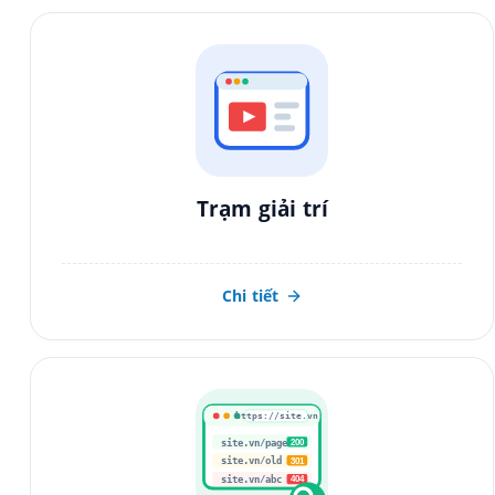
Trạm giải trí
Chi tiết
https://site.vn
site.vn/page
200
site.vn/old
301
site.vn/abc
404