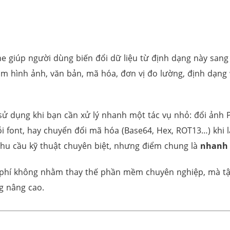
navigation
line giúp người dùng biến đổi dữ liệu từ định dạng này s
 gồm hình ảnh, văn bản, mã hóa, đơn vị đo lường, định dạng 
c sử dụng khi bạn cần xử lý nhanh một tác vụ nhỏ: đổi ả
i font, hay chuyển đổi mã hóa (Base64, Hex, ROT13…) khi l
 nhu cầu kỹ thuật chuyên biệt, nhưng điểm chung là
nhanh 
n phí không nhằm thay thế phần mềm chuyên nghiệp, mà tậ
ng nâng cao.