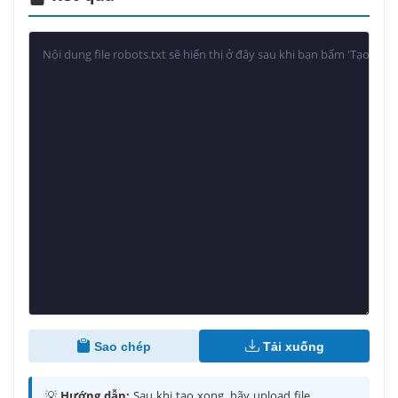
Sao chép
Tải xuống
💡
Hướng dẫn:
Sau khi tạo xong, hãy upload file