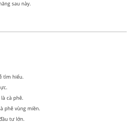
 năng sau này.
ễ tìm hiểu.
lực.
là cà phê.
 cà phê vùng miền.
đầu tư lớn.