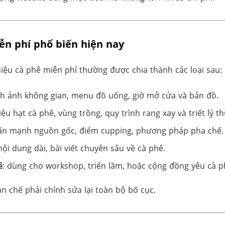
iễn phí phổ biến hiện nay
iệu cà phê miễn phí thường được chia thành các loại sau:
ình ảnh không gian, menu đồ uống, giờ mở cửa và bản đồ.
hiệu hạt cà phê, vùng trồng, quy trình rang xay và triết lý t
ấn mạnh nguồn gốc, điểm cupping, phương pháp pha chế.
ội dung dài, bài viết chuyên sâu về cà phê.
ê
: dùng cho workshop, triển lãm, hoặc cộng đồng yêu cà p
n chế phải chỉnh sửa lại toàn bộ bố cục.