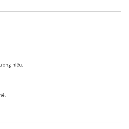
hương hiệu.
hê.